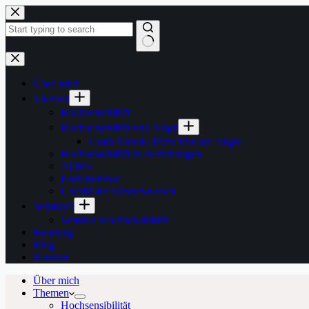
Zum
Inhalt
springen
Keine
Ergebnisse
Über mich
Themen
Hochsensibilität
Hochsensibilität und Angst
Gratis Ebook: Mehr Mut zur Angst
Hochsensibilität in Beziehungen
ADHS
Endometriose
Unerfüllter Kinderwunsch
Seminare
Seminar Hochsensibilität
Beratung
Blog
Kontakt
Über mich
Themen
Hochsensibilität