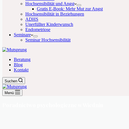
Hochsensibilität und Angst
Gratis E-Book: Mehr Mut zur Angst
Hochsensibilität in Beziehungen
ADHS
Unerfüllter Kinderwunsch
Endometriose
Seminare
Seminar Hochsensibilität
Beratung
Blog
Kontakt
Suchen
Menü
Poradnictwo psychologiczne w Wiedniu