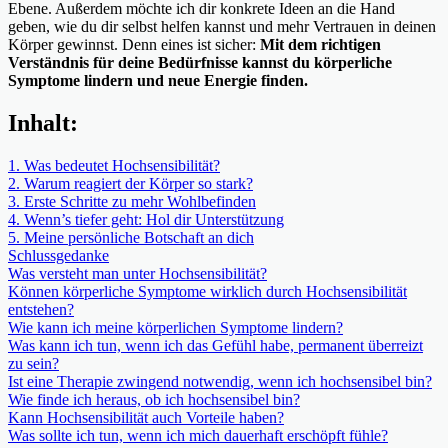
Ebene. Außerdem möchte ich dir konkrete Ideen an die Hand
geben, wie du dir selbst helfen kannst und mehr Vertrauen in deinen
Körper gewinnst. Denn eines ist sicher:
Mit dem richtigen
Verständnis für deine Bedürfnisse kannst du körperliche
Symptome lindern und neue Energie finden.
Inhalt:
1. Was bedeutet Hochsensibilität?
2. Warum reagiert der Körper so stark?
3. Erste Schritte zu mehr Wohlbefinden
4. Wenn’s tiefer geht: Hol dir Unterstützung
5. Meine persönliche Botschaft an dich
Schlussgedanke
Was versteht man unter Hochsensibilität?
Können körperliche Symptome wirklich durch Hochsensibilität
entstehen?
Wie kann ich meine körperlichen Symptome lindern?
Was kann ich tun, wenn ich das Gefühl habe, permanent überreizt
zu sein?
Ist eine Therapie zwingend notwendig, wenn ich hochsensibel bin?
Wie finde ich heraus, ob ich hochsensibel bin?
Kann Hochsensibilität auch Vorteile haben?
Was sollte ich tun, wenn ich mich dauerhaft erschöpft fühle?