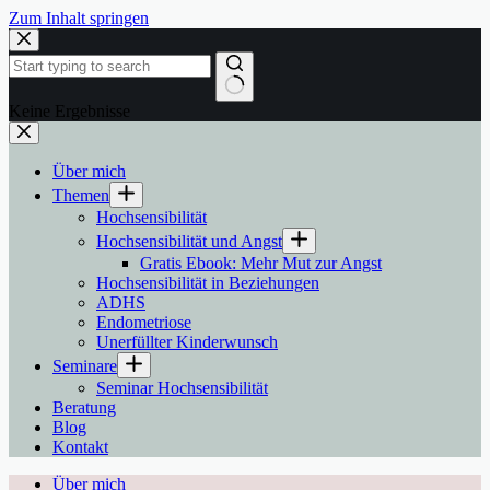
Zum Inhalt springen
Keine Ergebnisse
Über mich
Themen
Hochsensibilität
Hochsensibilität und Angst
Gratis Ebook: Mehr Mut zur Angst
Hochsensibilität in Beziehungen
ADHS
Endometriose
Unerfüllter Kinderwunsch
Seminare
Seminar Hochsensibilität
Beratung
Blog
Kontakt
Über mich