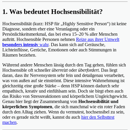
1. Was bedeutet Hochsensibilität?
Hochsensibilität (kurz: HSP für „Highly Sensitive Person“) ist keine
Diagnose, sondern eher eine Veranlagung oder ein
Persönlichkeitsmerkmal, das bei etwa 15–20 % aller Menschen
auftritt. Hochsensible Personen nehmen
Reize aus ihrer Umwelt
besonders intensiv
wahr
. Das kann sich auf Geräusche,
Lichteinflüsse, Gerüche, Emotionen oder auch Stimmungen in
Räumen beziehen.
Während andere Menschen lässig durch den Tag gehen, fühlen sich
Hochsensible oft schneller
überreizt
oder
überfordert
. Das liegt
daran, dass ihr Nervensystem sehr fein und detailgenau verarbeitet,
was von außen auf sie einströmt. Diese intensive Wahrnehmung ist
gleichzeitig eine große Stärke – denn HSP können dadurch sehr
empathisch, kreativ und einfühlsam sein. Doch sie birgt eben auch
das Risiko von Stressreaktionen und körperlichem Ungleichgewicht.
Genau hier liegt der Zusammenhang von
Hochsensibilität und
körperlichen Symptomen
, die sich manchmal wie ein roter Faden
durch den Alltag ziehen. Wenn du vermutest, hochsensibel zu sein,
oder es gerade nicht weißt, kannst du auch
hier den Selbsttest
machen
.