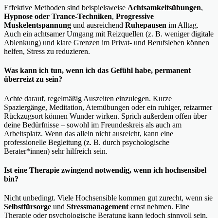
Effektive Methoden sind beispielsweise
Achtsamkeitsübungen
,
Hypnose oder Trance-Techniken
,
Progressive
Muskelentspannung
und ausreichend
Ruhepausen
im Alltag.
Auch ein achtsamer Umgang mit Reizquellen (z. B. weniger digitale
Ablenkung) und klare Grenzen im Privat- und Berufsleben können
helfen, Stress zu reduzieren.
Was kann ich tun, wenn ich das Gefühl habe, permanent
überreizt zu sein?
Achte darauf, regelmäßig Auszeiten einzulegen. Kurze
Spaziergänge, Meditation, Atemübungen oder ein ruhiger, reizarmer
Rückzugsort können Wunder wirken. Sprich außerdem offen über
deine Bedürfnisse – sowohl im Freundeskreis als auch am
Arbeitsplatz. Wenn das allein nicht ausreicht, kann eine
professionelle Begleitung (z. B. durch psychologische
Berater*innen) sehr hilfreich sein.
Ist eine Therapie zwingend notwendig, wenn ich hochsensibel
bin?
Nicht unbedingt. Viele Hochsensible kommen gut zurecht, wenn sie
Selbstfürsorge
und
Stressmanagement
ernst nehmen. Eine
Therapie oder psychologische Beratung kann jedoch sinnvoll sein,