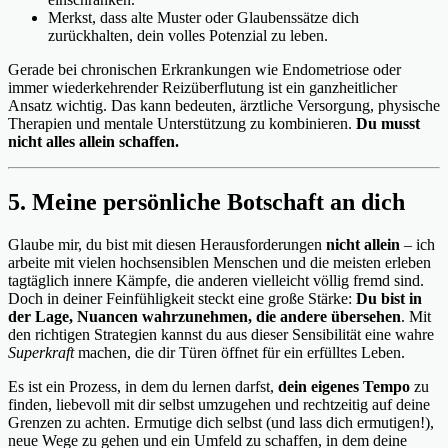
Merkst, dass alte Muster oder Glaubenssätze dich
zurückhalten, dein volles Potenzial zu leben.
Gerade bei chronischen Erkrankungen wie Endometriose oder
immer wiederkehrender Reizüberflutung ist ein ganzheitlicher
Ansatz wichtig. Das kann bedeuten, ärztliche Versorgung, physische
Therapien und mentale Unterstützung zu kombinieren.
Du musst
nicht alles allein schaffen.
5. Meine persönliche Botschaft an dich
Glaube mir, du bist mit diesen Herausforderungen
nicht allein
– ich
arbeite mit vielen hochsensiblen Menschen und die meisten erleben
tagtäglich innere Kämpfe, die anderen vielleicht völlig fremd sind.
Doch in deiner Feinfühligkeit steckt eine große Stärke:
Du bist in
der Lage, Nuancen wahrzunehmen, die andere übersehen
. Mit
den richtigen Strategien kannst du aus dieser Sensibilität eine wahre
Superkraft
machen, die dir Türen öffnet für ein erfülltes Leben.
Es ist ein Prozess, in dem du lernen darfst,
dein eigenes Tempo
zu
finden, liebevoll mit dir selbst umzugehen und rechtzeitig auf deine
Grenzen zu achten. Ermutige dich selbst (und lass dich ermutigen!),
neue Wege zu gehen und ein Umfeld zu schaffen, in dem deine