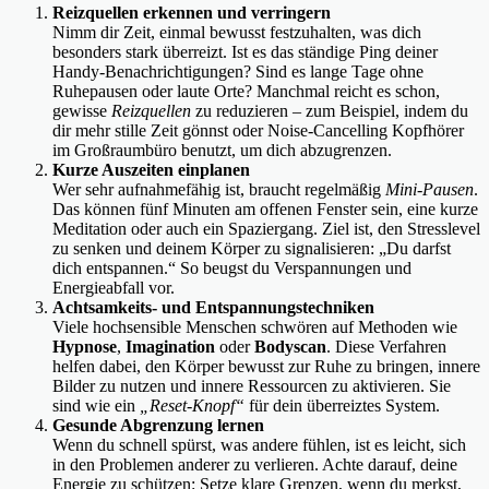
Reizquellen erkennen und verringern
Nimm dir Zeit, einmal bewusst festzuhalten, was dich
besonders stark überreizt. Ist es das ständige Ping deiner
Handy-Benachrichtigungen? Sind es lange Tage ohne
Ruhepausen oder laute Orte? Manchmal reicht es schon,
gewisse
Reizquellen
zu reduzieren – zum Beispiel, indem du
dir mehr stille Zeit gönnst oder Noise-Cancelling Kopfhörer
im Großraumbüro benutzt, um dich abzugrenzen.
Kurze Auszeiten einplanen
Wer sehr aufnahmefähig ist, braucht regelmäßig
Mini-Pausen
.
Das können fünf Minuten am offenen Fenster sein, eine kurze
Meditation oder auch ein Spaziergang. Ziel ist, den Stresslevel
zu senken und deinem Körper zu signalisieren: „Du darfst
dich entspannen.“ So beugst du Verspannungen und
Energieabfall vor.
Achtsamkeits- und Entspannungstechniken
Viele hochsensible Menschen schwören auf Methoden wie
Hypnose
,
Imagination
oder
Bodyscan
. Diese Verfahren
helfen dabei, den Körper bewusst zur Ruhe zu bringen, innere
Bilder zu nutzen und innere Ressourcen zu aktivieren. Sie
sind wie ein
„Reset-Knopf“
für dein überreiztes System.
Gesunde Abgrenzung lernen
Wenn du schnell spürst, was andere fühlen, ist es leicht, sich
in den Problemen anderer zu verlieren. Achte darauf, deine
Energie zu schützen: Setze klare Grenzen, wenn du merkst,